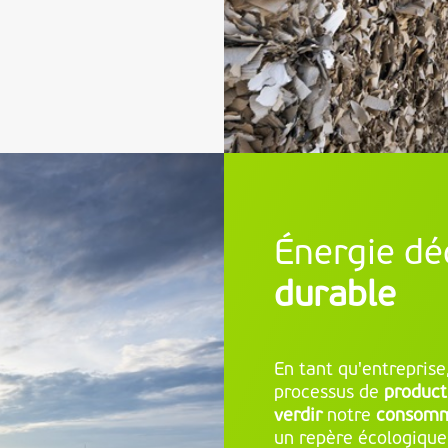
Énergie d
durable
En tant qu'entreprise
processus de
product
verdir
notre
consomm
un repère écologique