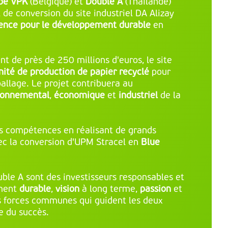
pe VPK
(Belgique) et
Double A
(Thaïlande)
 de conversion du site industriel DA Alizay
lence pour le développement durable
en
t de près de 250 millions d'euros, le site
nité de production de papier recyclé
pour
allage. Le projet contribuera au
ronnemental
,
économique
et
industriel
de la
s compétences en réalisant de grands
vec la conversion d'UPM Stracel en
Blue
ble A sont des investisseurs responsables et
ment
durable
,
vision
à long terme,
passion
et
s forces communes qui guident les deux
ie du succès.