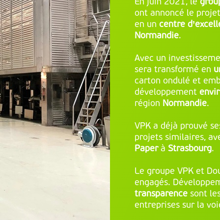
En juin 2021, le
grou
ont annoncé le projet
en un
centre d’excel
Normandie
.
Avec un investissemen
sera transformé en
u
carton ondulé et emb
développement
envi
région
Normandie
.
VPK a déjà prouvé se
projets similaires, a
Paper
à
Strasbourg
.
Le groupe VPK et Dou
engagés. Développe
transparence
sont le
entreprises sur la vo