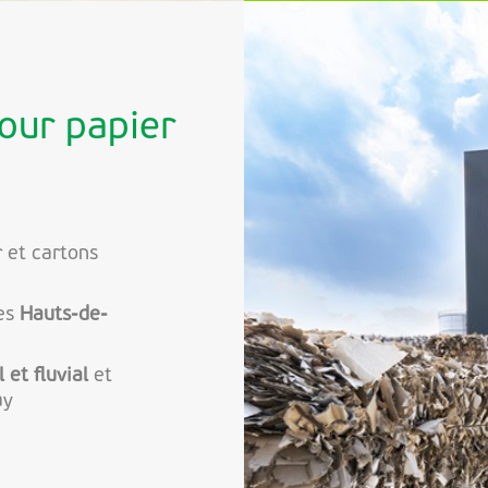
our papier
 et cartons
les
Hauts-de-
et fluvial
et
ay