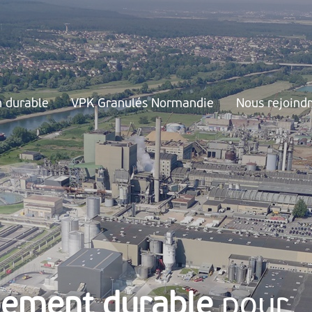
n durable
VPK Granulés Normandie
Nous rejoind
pement durable
pour