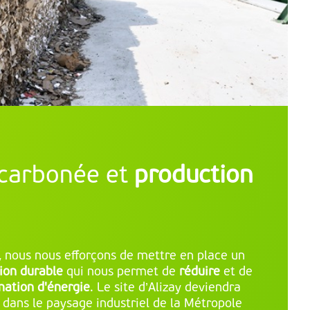
écarbonée et
production
, nous nous efforçons de mettre en place un
ion durable
qui nous permet de
réduire
et de
ation d'énergie
. Le site d’Alizay deviendra
 dans le paysage industriel de la Métropole